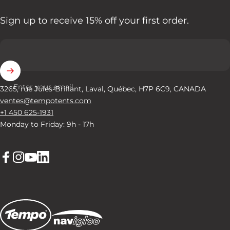
Sign up to receive 15% off your first order.
Enter your email
3265, rue Jules-Brillant, Laval, Québec, H7P 6C9, CANADA
ventes@tempotents.com
+1 450 625-1931
Monday to Friday: 9h - 17h
Facebook
Instagram
YouTube
LinkedIn