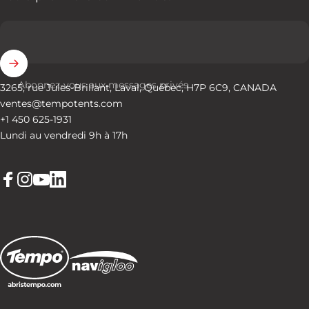
Abonnez-vous aux messages privés
3265, rue Jules-Brillant, Laval, Québec, H7P 6C9, CANADA
ventes@tempotents.com
+1 450 625-1931
Lundi au vendredi 9h à 17h
Facebook
Instagram
YouTube
LinkedIn