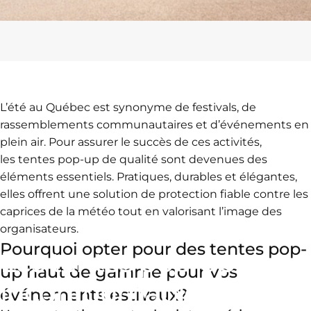
L’été au Québec est synonyme de festivals, de
rassemblements communautaires et d’événements en
plein air. Pour assurer le succès de ces activités,
les
tentes pop-up de qualité
sont devenues des
éléments essentiels. Pratiques, durables et élégantes,
elles offrent une solution de protection fiable contre les
caprices de la météo tout en valorisant l’image des
organisateurs.
Pourquoi opter pour des tentes pop-
Les
tentes
pop-up
:
up haut de gamme pour vos
incontournables
pour
événements estivaux?