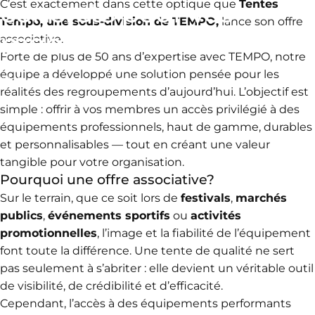
concrets
pour
vos
C’est exactement dans cette optique que
Tentes
Tempo, une sous-division de TEMPO,
lance son offre
membres
associative.
Forte de plus de 50 ans d’expertise avec
TEMPO
, notre
équipe a développé une solution pensée pour les
07 avril, 2026
par
Isabelle Vallee
réalités des regroupements d’aujourd’hui. L’objectif est
simple : offrir à vos membres un accès privilégié à des
équipements professionnels, haut de gamme, durables
et personnalisables — tout en créant une valeur
tangible pour votre organisation.
Pourquoi une offre associative?
Sur le terrain, que ce soit lors de
festivals
,
marchés
publics
,
événements sportifs
ou
activités
promotionnelles
, l’image et la fiabilité de l’équipement
font toute la différence. Une tente de qualité ne sert
pas seulement à s’abriter : elle devient un véritable outil
de visibilité, de crédibilité et d’efficacité.
Cependant, l’accès à des équipements performants