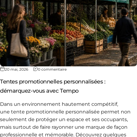
20 mai, 2026
0 commentaire
Tentes promotionnelles personnalisées :
démarquez-vous avec Tempo
Dans un environnement hautement compétitif,
une
tente promotionnelle personnalisée
permet non
seulement de protéger un espace et ses occupants,
mais surtout de faire rayonner une marque de façon
professionnelle et mémorable. Découvrez quelques