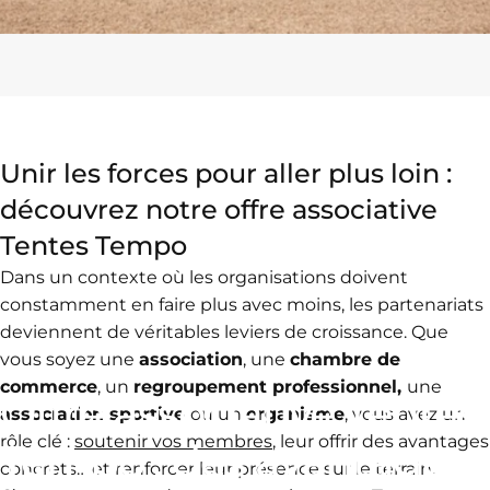
Unir les forces pour aller plus loin :
découvrez notre offre associative
Tentes Tempo
Dans un contexte où les organisations doivent
constamment en faire plus avec moins, les partenariats
deviennent de véritables leviers de croissance. Que
vous soyez une
association
, une
chambre de
commerce
, un
regroupement professionnel,
une
Offre
associative
Tentes
association sportive
ou un
organisme
, vous avez un
rôle clé :
soutenir vos membres
, leur offrir des avantages
Tempo
:
des
avantages
concrets… et renforcer leur présence sur le terrain.