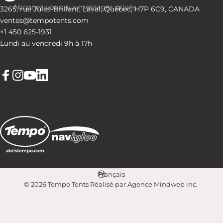
Abonnez-vous aux messages privés
3265, rue Jules-Brillant, Laval, Québec, H7P 6C9, CANADA
ventes@tempotents.com
+1 450 625-1931
Lundi au vendredi 9h à 17h
Facebook
Instagram
YouTube
LinkedIn
Français
Langue
© 2026 Tempo Tents
Réalisé par Agence Mindweb inc
.