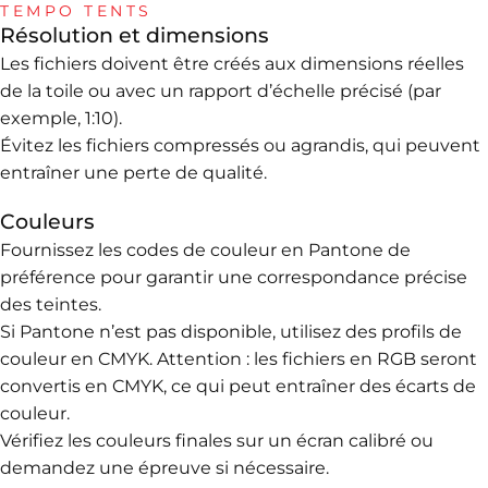
TEMPO TENTS
Résolution et dimensions
Exigences
pour
vos
Les fichiers doivent être créés aux dimensions réelles
de la toile ou avec un rapport d’échelle précisé (par
fichiers
graphiques
exemple, 1:10).
Évitez les fichiers compressés ou agrandis, qui peuvent
Pour garantir une impression de qualité optimale sur
entraîner une perte de qualité.
votre tente Tempo et éviter tout problème lors de la
Couleurs
production, merci de suivre attentivement les
Fournissez les codes de couleur en Pantone de
recommandations ci-dessous :
préférence pour garantir une correspondance précise
des teintes.
Si Pantone n’est pas disponible, utilisez des profils de
couleur en CMYK. Attention : les fichiers en RGB seront
convertis en CMYK, ce qui peut entraîner des écarts de
couleur.
Vérifiez les couleurs finales sur un écran calibré ou
demandez une épreuve si nécessaire.