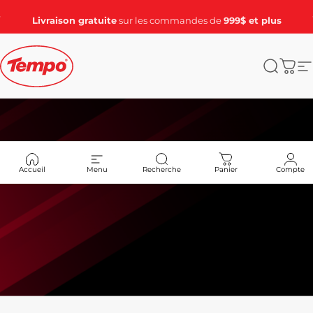
Passer au contenu
Diaporama Pause
Livraison gratuite
sur les commandes de
999$ et plus
Tempo Tents
Recher
Pani
N
Accueil
Menu
Recherche
Panier
Compte