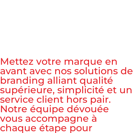
M
e
t
t
e
z
v
o
t
r
e
m
a
r
q
u
e
e
n
a
v
a
n
t
a
v
e
c
n
o
s
s
o
l
u
t
i
o
n
s
d
e
b
r
a
n
d
i
n
g
a
l
l
i
a
n
t
q
u
a
l
i
t
é
s
u
p
é
r
i
e
u
r
e
,
s
i
m
p
l
i
c
i
t
é
e
t
u
n
s
e
r
v
i
c
e
c
l
i
e
n
t
h
o
r
s
p
a
i
r
.
N
o
t
r
e
é
q
u
i
p
e
d
é
v
o
u
é
e
v
o
u
s
a
c
c
o
m
p
a
g
n
e
à
c
h
a
q
u
e
é
t
a
p
e
p
o
u
r