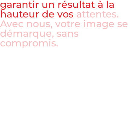
g
a
r
a
n
t
i
r
u
n
r
é
s
u
l
t
a
t
à
l
a
h
a
u
t
e
u
r
d
e
v
o
s
a
t
t
e
n
t
e
s
.
A
v
e
c
n
o
u
s
,
v
o
t
r
e
i
m
a
g
e
s
e
d
é
m
a
r
q
u
e
,
s
a
n
s
c
o
m
p
r
o
m
i
s
.