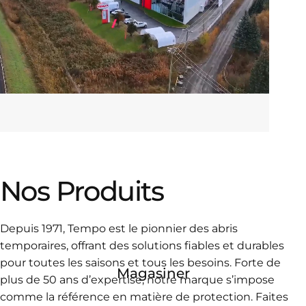
Des
tentes
de
Nos
Produits
qualité,
prêtes
en
un
instant
Depuis 1971, Tempo est le pionnier des abris
temporaires, offrant des solutions fiables et durables
pour toutes les saisons et tous les besoins. Forte de
Magasiner
plus de 50 ans d’expertise, notre marque s’impose
comme la référence en matière de protection. Faites