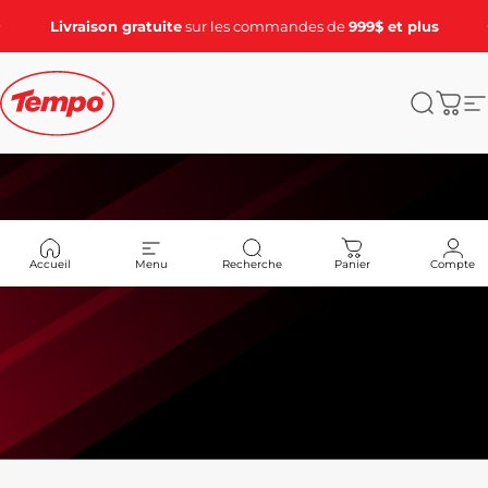
Passer au contenu
Diaporama Pause
Livraison gratuite
sur les commandes de
999$ et plus
Tempo Tents
Recher
Pani
N
Accueil
Menu
Recherche
Panier
Compte