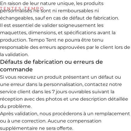
En raison de leur nature unique, les produits
TENTES TEMPO
personnalisés ne sont ni remboursables ni
échangeables, sauf en cas de défaut de fabrication.
Politique
de
retour
Il est essentiel de valider soigneusement les
maquettes, dimensions, et spécifications avant la
Chez Tempo Tent, la satisfaction de nos clients est une
production. Tempo Tent ne pourra être tenu
priorité. Toutefois, pour des raisons de qualité et de
responsable des erreurs approuvées par le client lors de
personnalisation, nos politiques de retour sont
la validation.
encadrées afin de garantir un traitement juste et
Défauts de fabrication ou erreurs de
équitable.
commande
Si vous recevez un produit présentant un défaut ou
une erreur dans la personnalisation, contactez notre
service client dans les 7 jours ouvrables suivant la
réception avec des photos et une description détaillée
du problème.
Après validation, nous procéderons à un remplacement
ou à une correction. Aucune compensation
supplémentaire ne sera offerte.