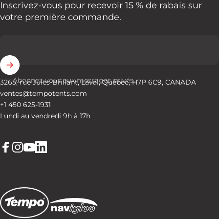
Inscrivez-vous pour recevoir 15 % de rabais sur
votre première commande.
Abonnez-vous aux messages privés
3265, rue Jules-Brillant, Laval, Québec, H7P 6C9, CANADA
ventes@tempotents.com
+1 450 625-1931
Lundi au vendredi 9h à 17h
Facebook
Instagram
YouTube
LinkedIn