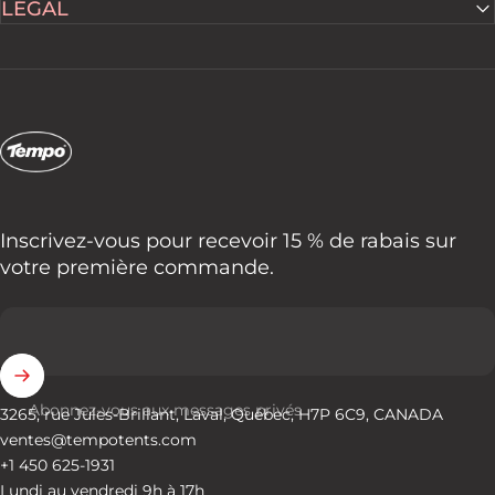
LÉGAL
Tempo Tents
Inscrivez-vous pour recevoir 15 % de rabais sur
votre première commande.
Abonnez-vous aux messages privés
3265, rue Jules-Brillant, Laval, Québec, H7P 6C9, CANADA
ventes@tempotents.com
+1 450 625-1931
Lundi au vendredi 9h à 17h