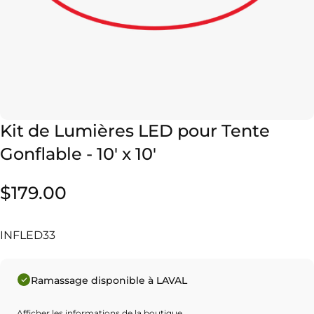
Kit
de
Lumières
LED
pour
Tente
Gonflable
-
10'
x
10'
$179.00
INFLED33
Ramassage disponible à LAVAL
Afficher les informations de la boutique