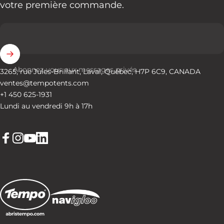
votre première commande.
Abonnez-vous aux messages privés
3265, rue Jules-Brillant, Laval, Québec, H7P 6C9, CANADA
ventes@tempotents.com
+1 450 625-1931
Lundi au vendredi 9h à 17h
Facebook
Instagram
YouTube
LinkedIn