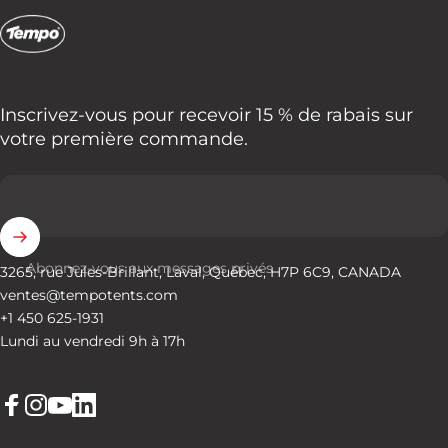
Tempo Tents
Inscrivez-vous pour recevoir 15 % de rabais sur
votre première commande.
Abonnez-vous aux messages privés
3265, rue Jules-Brillant, Laval, Québec, H7P 6C9, CANADA
ventes@tempotents.com
+1 450 625-1931
Lundi au vendredi 9h à 17h
Facebook
Instagram
YouTube
LinkedIn