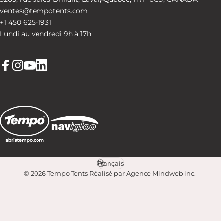
ventes@tempotents.com
+1 450 625-1931
Lundi au vendredi 9h à 17h
Facebook
Instagram
YouTube
LinkedIn
Français
Langue
© 2026 Tempo Tents
Réalisé par Agence Mindweb inc
.