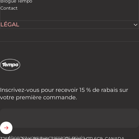
Blogue Tempo
Contact
LÉGAL
Tempo Tents
Inscrivez-vous pour recevoir 15 % de rabais sur
votre première commande.
Abonnez-vous aux messages privés
3265, rue Jules-Brillant, Laval, Québec, H7P 6C9, CANADA